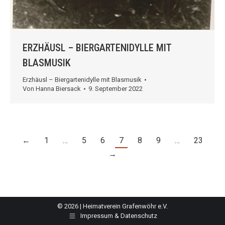
ERZHÄUSL – BIERGARTENIDYLLE MIT
BLASMUSIK
Erzhäusl – Biergartenidylle mit Blasmusik
Von
Hanna Biersack
9. September 2022
←
1
…
5
6
7
8
9
…
23
→
© 2026 | Heimatverein Grafenwöhr e.V.
Impressum & Datenschutz