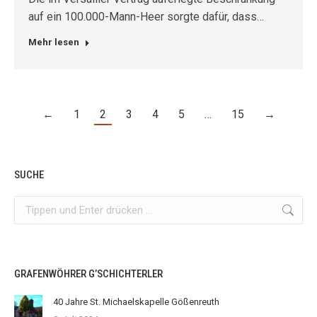
auf ein 100.000-Mann-Heer sorgte dafür, dass…
Mehr lesen
←
1
2
3
4
5
…
15
→
SUCHE
Search:
GRAFENWÖHRER G’SCHICHTERLER
40 Jahre St. Michaelskapelle Gößenreuth