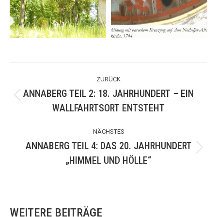
KOMMENTARNAVIGATION
ZURÜCK
ANNABERG TEIL 2: 18. JAHRHUNDERT – EIN
Vorheriger
WALLFAHRTSORT ENTSTEHT
Beitrag:
NÄCHSTES
ANNABERG TEIL 4: DAS 20. JAHRHUNDERT
Nächster
„HIMMEL UND HÖLLE“
Beitrag:
WEITERE BEITRÄGE