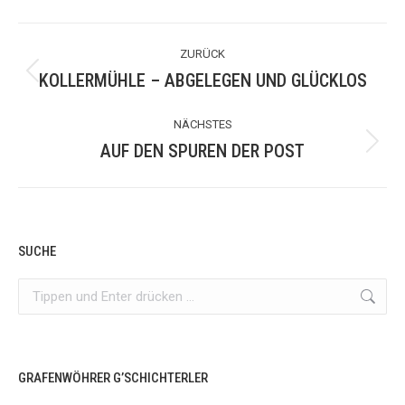
ALBUM-
ZURÜCK
NAVIGATION
KOLLERMÜHLE – ABGELEGEN UND GLÜCKLOS
Vorheriges
Album:
NÄCHSTES
AUF DEN SPUREN DER POST
Nächstes
Album:
SUCHE
Search:
GRAFENWÖHRER G’SCHICHTERLER